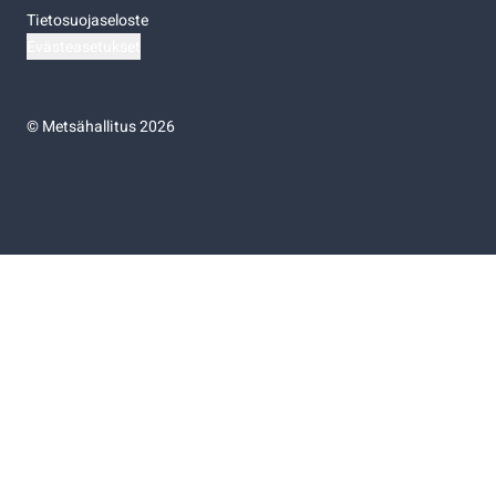
Tietosuojaseloste
Evästeasetukset
©
Metsähallitus 2026