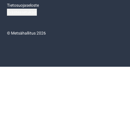
Tietosuojaseloste
Evästeasetukset
©
Metsähallitus 2026