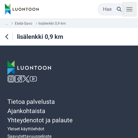
Hae
...
Etelä-Savo
lisälenkki 0,9 km
lisälenkki 0,9 km
Tietoa palvelusta
Ajankohtaista
Yhteydenotot ja palaute
Yleiset käyttöehdot
Saavutettavuusseloste