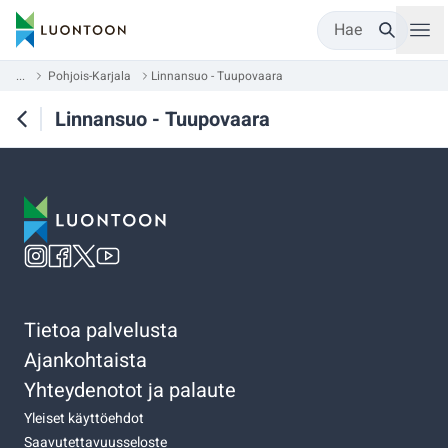
Hae
...
Pohjois-Karjala
Linnansuo - Tuupovaara
Linnansuo - Tuupovaara
Tietoa palvelusta
Ajankohtaista
Yhteydenotot ja palaute
Yleiset käyttöehdot
Saavutettavuusseloste