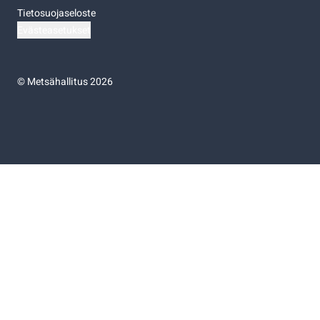
Tietosuojaseloste
Evästeasetukset
©
Metsähallitus 2026