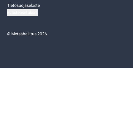
Tietosuojaseloste
Evästeasetukset
©
Metsähallitus 2026