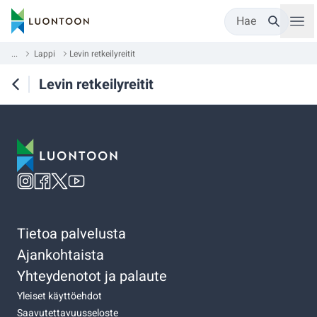
Hae
...
Lappi
Levin retkeilyreitit
Levin retkeilyreitit
Tietoa palvelusta
Ajankohtaista
Yhteydenotot ja palaute
Yleiset käyttöehdot
Saavutettavuusseloste