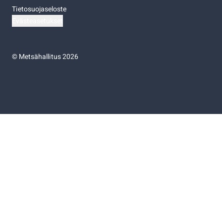
Tietosuojaseloste
Evästeasetukset
©
Metsähallitus 2026