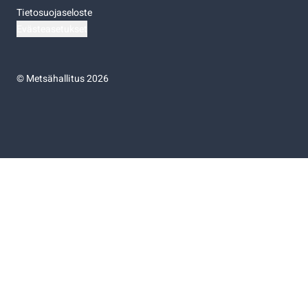
Tietosuojaseloste
Evästeasetukset
©
Metsähallitus 2026