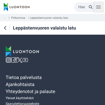
Hae
...
Pirkanmaa
Leppästenvuoren valaistu latu
Leppästenvuoren valaistu latu
Tietoa palvelusta
Ajankohtaista
Yhteydenotot ja palaute
Yleiset käyttöehdot
Saavutettavuusseloste