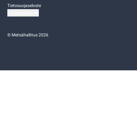
Tietosuojaseloste
Evästeasetukset
©
Metsähallitus 2026