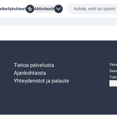
etkeilykohteet
Aktiviteetit
Tietoa palvelusta
Ylei
Saav
Ajankohtaista
Tiet
Yhteydenotot ja palaute
Eväs