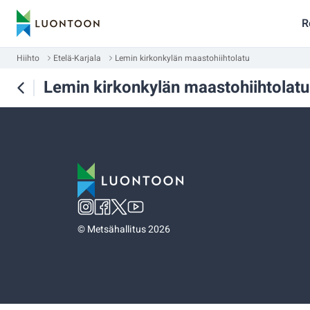
R
Hiihto
Etelä-Karjala
Lemin kirkonkylän maastohiihtolatu
Lemin kirkonkylän maastohiihtolatu
©
Metsähallitus 2026