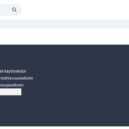
set käyttöehdot
utettavuusseloste
osuojaseloste
teasetukset