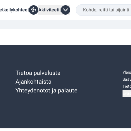
etkeilykohteet
Aktiviteetit
Tietoa palvelusta
Ylei
Saav
Ajankohtaista
Tiet
Yhteydenotot ja palaute
Eväs