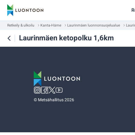
R
Retkeily & ulkoilu
Kanta-Häme
Laurinmäen luonnonsuojelualue
Laur
Laurinmäen ketopolku 1,6km
©
Metsähallitus 2026