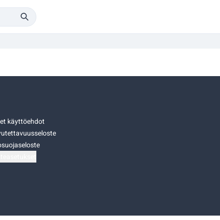
set käyttöehdot
utettavuusseloste
osuojaseloste
teasetukset