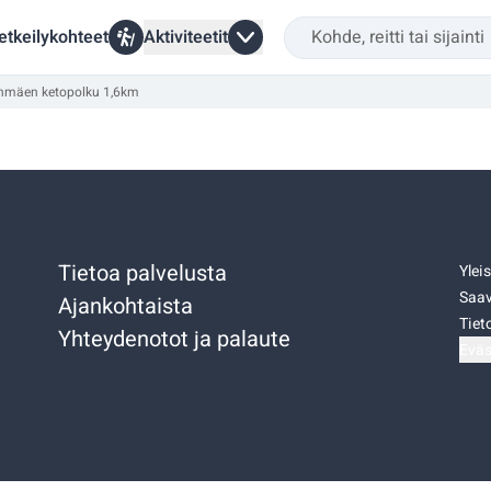
etkeilykohteet
Aktiviteetit
inmäen ketopolku 1,6km
Tietoa palvelusta
Ylei
Saav
Ajankohtaista
Tiet
Yhteydenotot ja palaute
Eväs