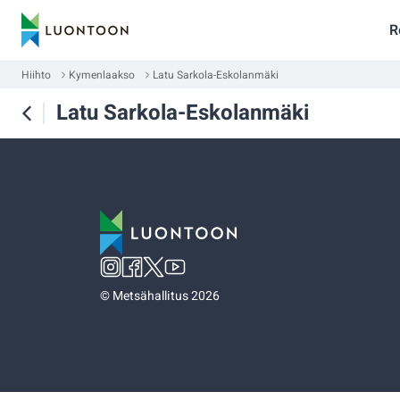
R
Hiihto
Kymenlaakso
Latu Sarkola-Eskolanmäki
Latu Sarkola-Eskolanmäki
©
Metsähallitus 2026