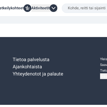
etkeilykohteet
Aktiviteetit
Tietoa palvelusta
Ylei
Saav
Ajankohtaista
Tiet
Yhteydenotot ja palaute
Eväs