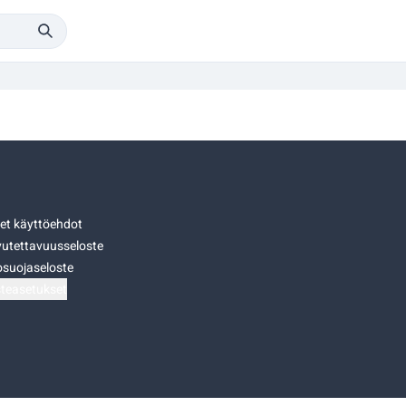
set käyttöehdot
utettavuusseloste
osuojaseloste
teasetukset