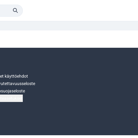
set käyttöehdot
utettavuusseloste
osuojaseloste
teasetukset