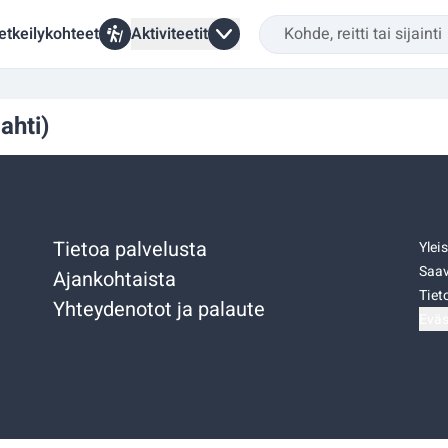
etkeilykohteet
Aktiviteetit
ahti)
Tietoa palvelusta
Ylei
Saav
Ajankohtaista
Tiet
Yhteydenotot ja palaute
Eväs