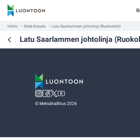
R
Hiihto
Etelä-Karjala
Latu Saarlammen johtolinja (Ruokolahti)
Latu Saarlammen johtolinja (Ruokol
©
Metsähallitus 2026