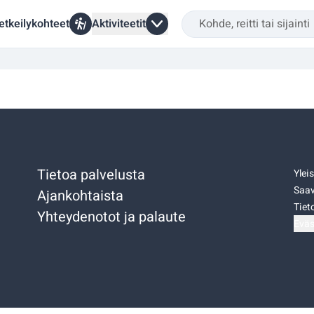
etkeilykohteet
Aktiviteetit
Tietoa palvelusta
Ylei
Saav
Ajankohtaista
Tiet
Yhteydenotot ja palaute
Eväs