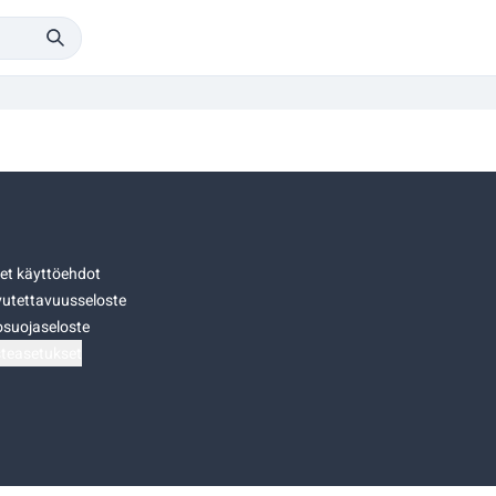
set käyttöehdot
utettavuusseloste
osuojaseloste
teasetukset