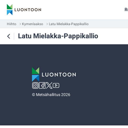
R
Hiihto
Kymenlaakso
Latu Mielakka-Pappikallio
Latu Mielakka-Pappikallio
©
Metsähallitus 2026