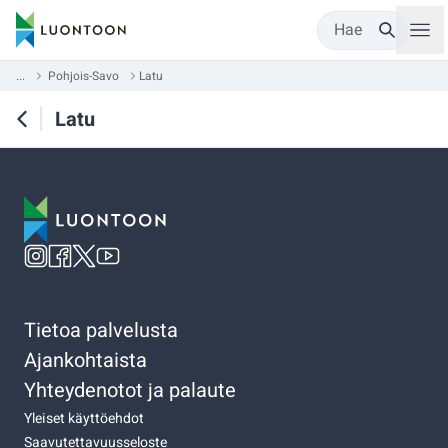
Hae
...
Pohjois-Savo
Latu
Latu
Tietoa palvelusta
Ajankohtaista
Yhteydenotot ja palaute
Yleiset käyttöehdot
Saavutettavuusseloste