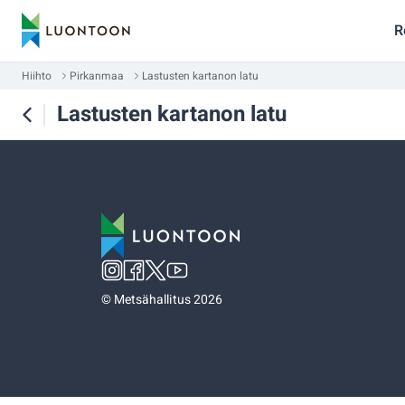
R
Hiihto
Pirkanmaa
Lastusten kartanon latu
Lastusten kartanon latu
©
Metsähallitus 2026