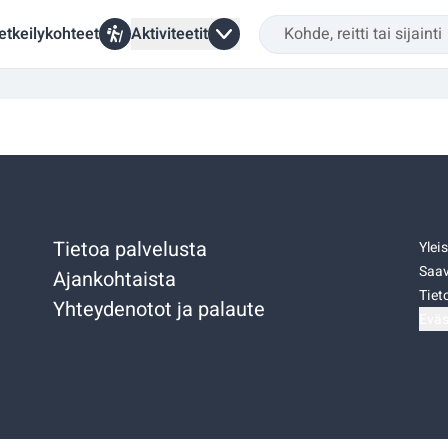
etkeilykohteet
Aktiviteetit
Tietoa palvelusta
Ylei
Saav
Ajankohtaista
Tiet
Yhteydenotot ja palaute
Eväs