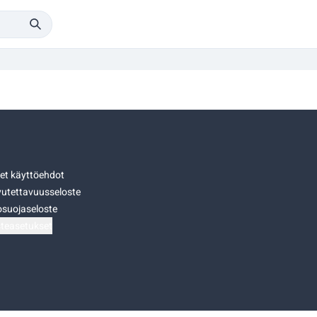
set käyttöehdot
utettavuusseloste
osuojaseloste
teasetukset