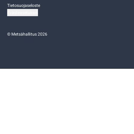
Tietosuojaseloste
Evästeasetukset
©
Metsähallitus 2026