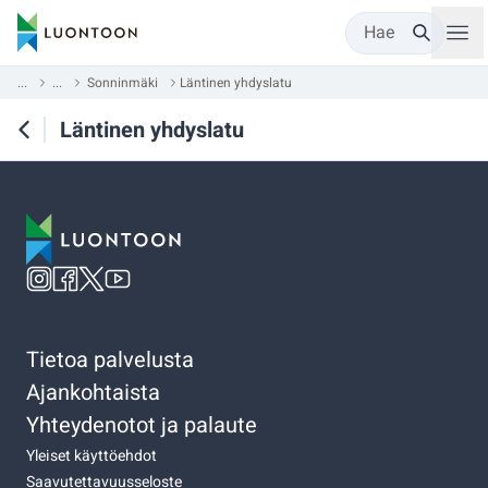
Hae
...
...
Sonninmäki
Läntinen yhdyslatu
Läntinen yhdyslatu
Tietoa palvelusta
Ajankohtaista
Yhteydenotot ja palaute
Yleiset käyttöehdot
Saavutettavuusseloste