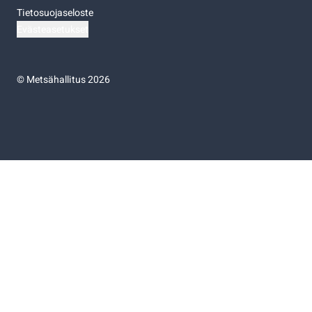
Tietosuojaseloste
Evästeasetukset
©
Metsähallitus 2026