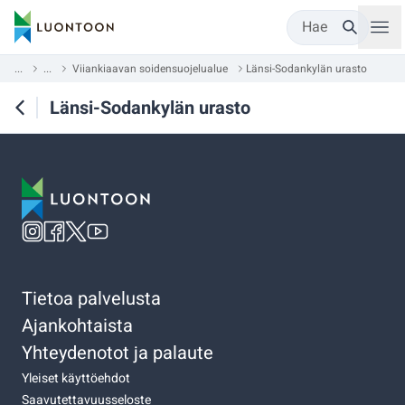
Hae
...
...
Viiankiaavan soidensuojelualue
Länsi-Sodankylän urasto
Länsi-Sodankylän urasto
Tietoa palvelusta
Ajankohtaista
Yhteydenotot ja palaute
Yleiset käyttöehdot
Saavutettavuusseloste