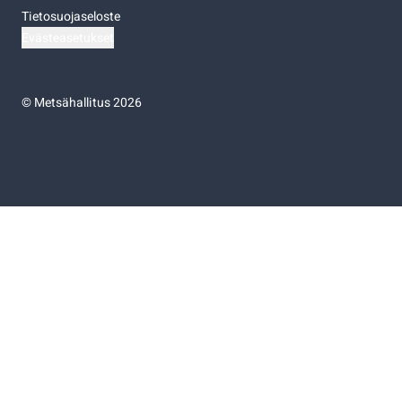
Tietosuojaseloste
Evästeasetukset
©
Metsähallitus 2026