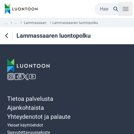
Hae
...
...
Lammassaari
Lammassaaren luontopolku
Lammassaaren luontopolku
Tietoa palvelusta
Ajankohtaista
Yhteydenotot ja palaute
Yleiset käyttöehdot
Saavutettavuusseloste