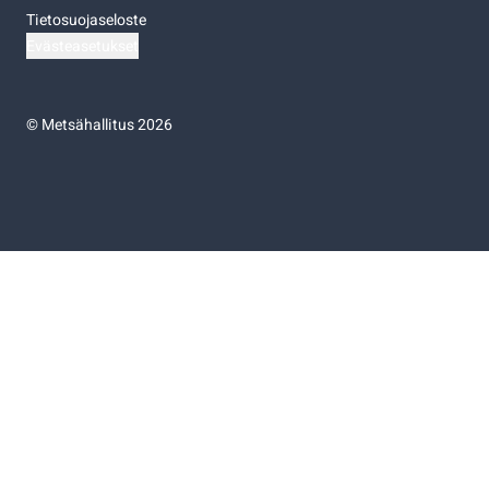
Tietosuojaseloste
Evästeasetukset
©
Metsähallitus 2026