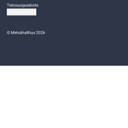
Tietosuojaseloste
Evästeasetukset
©
Metsähallitus 2026