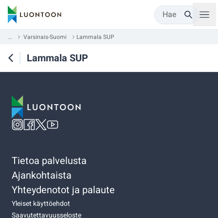
Hae
...
Varsinais-Suomi
Lammala SUP
Lammala SUP
Tietoa palvelusta
Ajankohtaista
Yhteydenotot ja palaute
Yleiset käyttöehdot
Saavutettavuusseloste