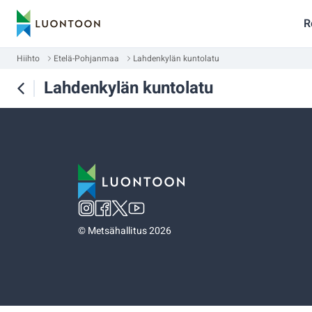
R
Hiihto
Etelä-Pohjanmaa
Lahdenkylän kuntolatu
Lahdenkylän kuntolatu
©
Metsähallitus 2026