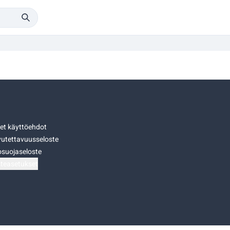
set käyttöehdot
utettavuusseloste
osuojaseloste
teasetukset