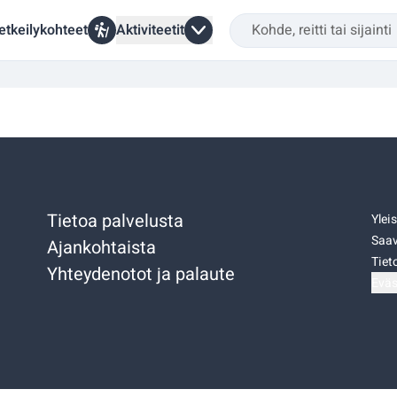
etkeilykohteet
Aktiviteetit
Tietoa palvelusta
Ylei
Saav
Ajankohtaista
Tiet
Yhteydenotot ja palaute
Eväs