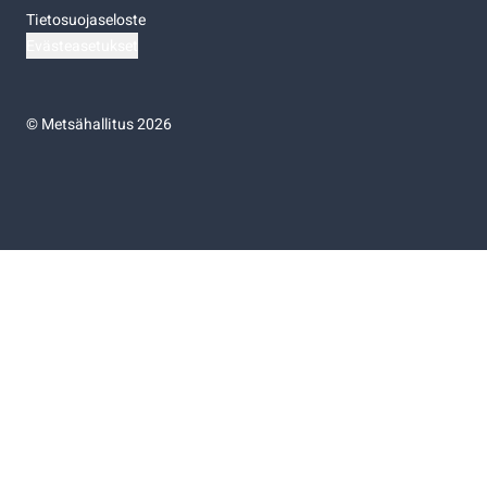
Tietosuojaseloste
Evästeasetukset
©
Metsähallitus 2026