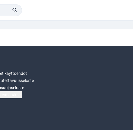
set käyttöehdot
utettavuusseloste
osuojaseloste
teasetukset