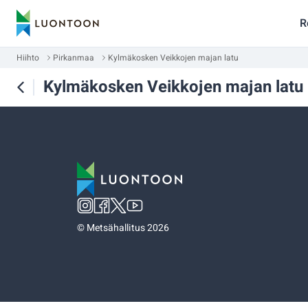
R
Hiihto
Pirkanmaa
Kylmäkosken Veikkojen majan latu
Kylmäkosken Veikkojen majan latu
©
Metsähallitus 2026