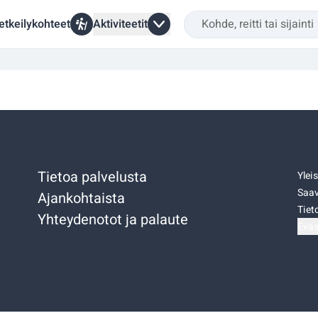
etkeilykohteet
Aktiviteetit
Tietoa palvelusta
Ylei
Saav
Ajankohtaista
Tiet
Yhteydenotot ja palaute
Eväs