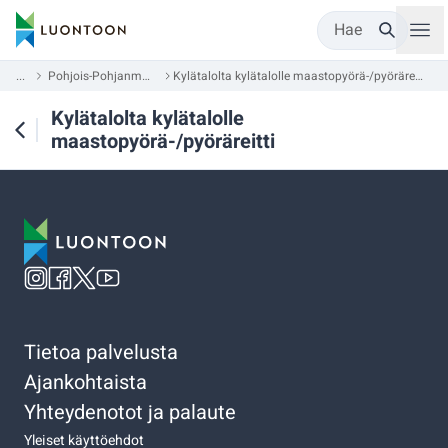
Hae
...
Pohjois-Pohjanmaa
Kylätalolta kylätalolle maastopyörä-/pyöräreitti
Kylätalolta kylätalolle
maastopyörä-/pyöräreitti
Tietoa palvelusta
Ajankohtaista
Yhteydenotot ja palaute
Yleiset käyttöehdot