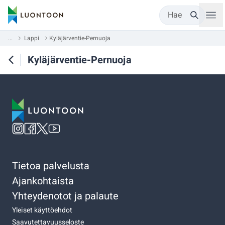
Hae
...
Lappi
Kyläjärventie-Pernuoja
Kyläjärventie-Pernuoja
Tietoa palvelusta
Ajankohtaista
Yhteydenotot ja palaute
Yleiset käyttöehdot
Saavutettavuusseloste