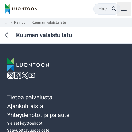
Hae
...
Kainuu
Kuurnan valaistu latu
Kuurnan valaistu latu
Tietoa palvelusta
Ajankohtaista
Yhteydenotot ja palaute
Yleiset käyttöehdot
Saavutettavuusseloste