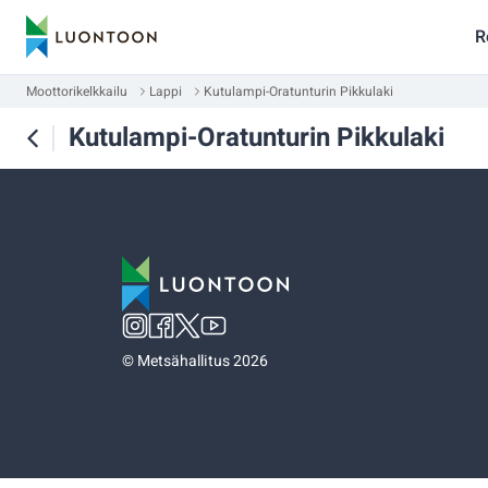
R
Moottorikelkkailu
Lappi
Kutulampi-Oratunturin Pikkulaki
Kutulampi-Oratunturin Pikkulaki
©
Metsähallitus 2026