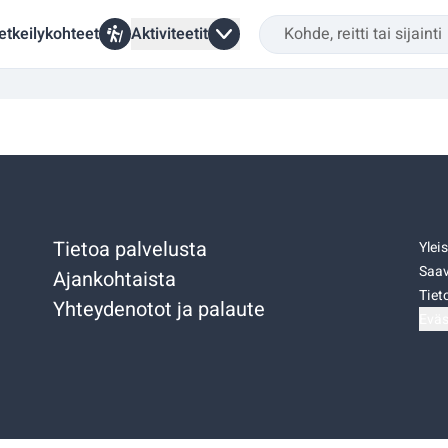
etkeilykohteet
Aktiviteetit
Tietoa palvelusta
Ylei
Saav
Ajankohtaista
Tiet
Yhteydenotot ja palaute
Eväs