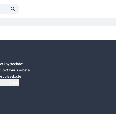
set käyttöehdot
utettavuusseloste
osuojaseloste
teasetukset