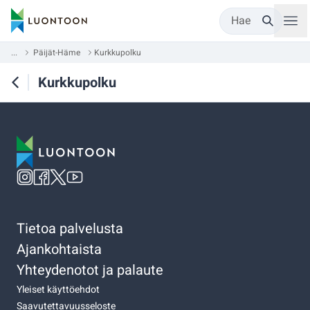
Hae
...
Päijät-Häme
Kurkkupolku
Kurkkupolku
Tietoa palvelusta
Ajankohtaista
Yhteydenotot ja palaute
Yleiset käyttöehdot
Saavutettavuusseloste