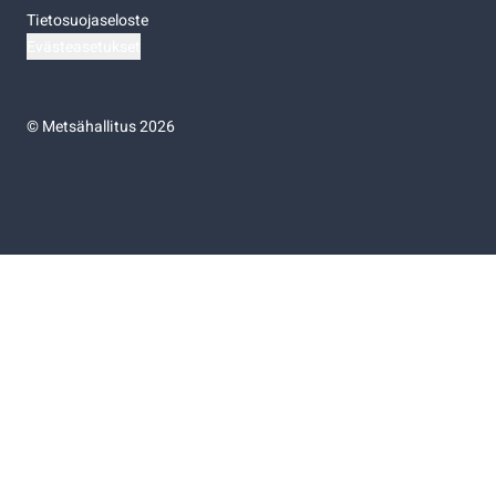
Tietosuojaseloste
Evästeasetukset
©
Metsähallitus 2026