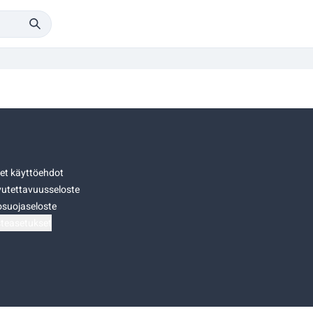
set käyttöehdot
utettavuusseloste
osuojaseloste
teasetukset