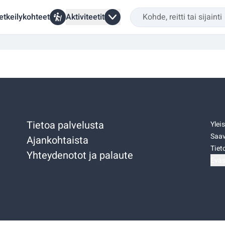
etkeilykohteet
Aktiviteetit
Tietoa palvelusta
Ylei
Saav
Ajankohtaista
Tiet
Yhteydenotot ja palaute
Eväs