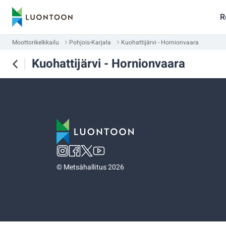
R
Moottorikelkkailu
Pohjois-Karjala
Kuohattijärvi - Hornionvaara
Kuohattijärvi - Hornionvaara
©
Metsähallitus 2026