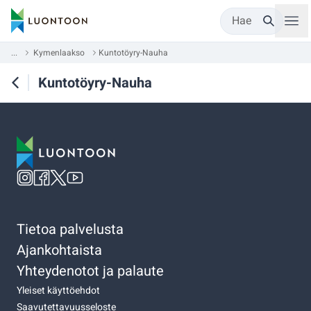
Hae
...
Kymenlaakso
Kuntotöyry-Nauha
Kuntotöyry-Nauha
Tietoa palvelusta
Ajankohtaista
Yhteydenotot ja palaute
Yleiset käyttöehdot
Saavutettavuusseloste