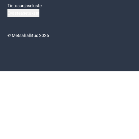
Tietosuojaseloste
Evästeasetukset
©
Metsähallitus 2026