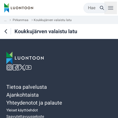
Hae
...
Pirkanmaa
Koukkujärven valaistu latu
Koukkujärven valaistu latu
Tietoa palvelusta
Ajankohtaista
Yhteydenotot ja palaute
Yleiset käyttöehdot
Saavutettavuusseloste