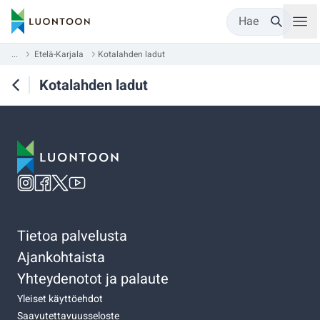
Hae
...
Etelä-Karjala
Kotalahden ladut
Kotalahden ladut
Tietoa palvelusta
Ajankohtaista
Yhteydenotot ja palaute
Yleiset käyttöehdot
Saavutettavuusseloste