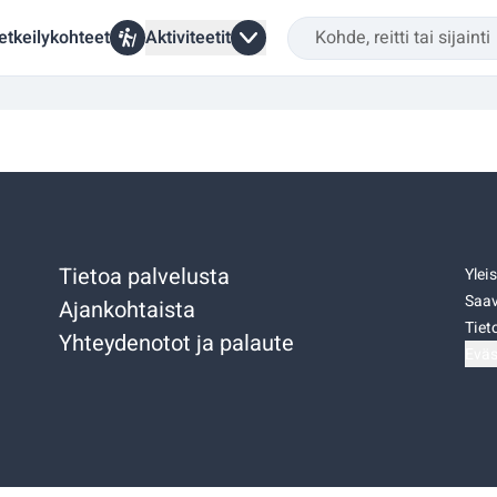
etkeilykohteet
Aktiviteetit
Tietoa palvelusta
Ylei
Saav
Ajankohtaista
Tiet
Yhteydenotot ja palaute
Eväs