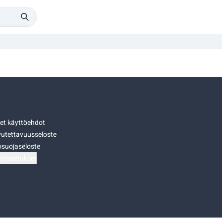
set käyttöehdot
utettavuusseloste
osuojaseloste
teasetukset