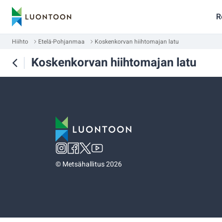
R
Hiihto
Etelä-Pohjanmaa
Koskenkorvan hiihtomajan latu
Koskenkorvan hiihtomajan latu
©
Metsähallitus 2026