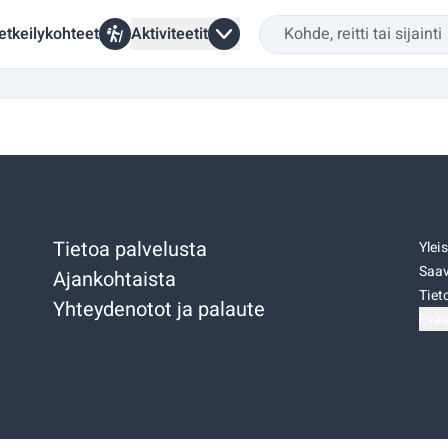
etkeilykohteet
Aktiviteetit
Tietoa palvelusta
Ylei
Saav
Ajankohtaista
Tiet
Yhteydenotot ja palaute
Eväs