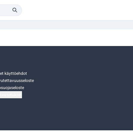
set käyttöehdot
utettavuusseloste
osuojaseloste
teasetukset