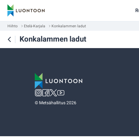
R
Hiihto
Etelä-Karjala
Konkalammen ladut
Konkalammen ladut
©
Metsähallitus 2026