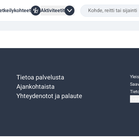
etkeilykohteet
Aktiviteetit
Tietoa palvelusta
Ylei
Saav
Ajankohtaista
Tiet
Yhteydenotot ja palaute
Eväs