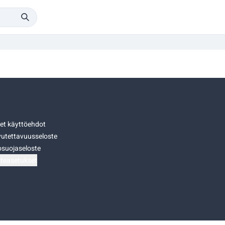
set käyttöehdot
utettavuusseloste
osuojaseloste
teasetukset