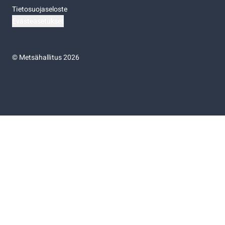
Tietosuojaseloste
Evästeasetukset
©
Metsähallitus 2026