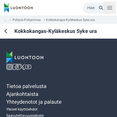
Hae
...
Pohjois-Pohjanmaa
Kokkokangas-Kyläkeskus Syke ura
Kokkokangas-Kyläkeskus Syke ura
Tietoa palvelusta
Ajankohtaista
Yhteydenotot ja palaute
Yleiset käyttöehdot
Saavutettavuusseloste