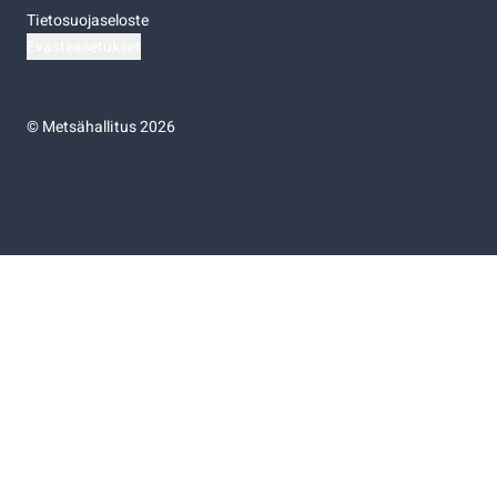
Tietosuojaseloste
Evästeasetukset
©
Metsähallitus 2026