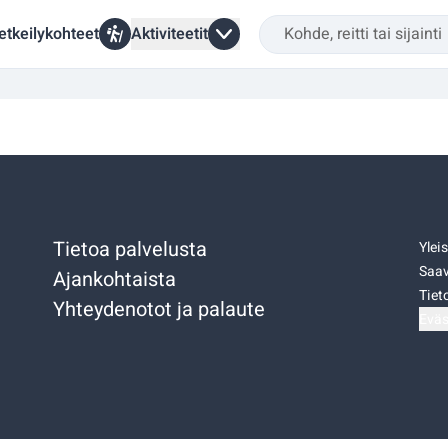
etkeilykohteet
Aktiviteetit
Tietoa palvelusta
Ylei
Saav
Ajankohtaista
Tiet
Yhteydenotot ja palaute
Eväs