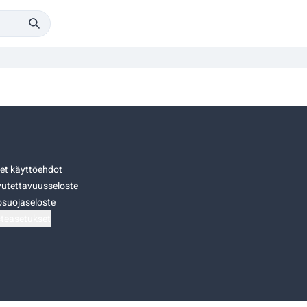
set käyttöehdot
utettavuusseloste
osuojaseloste
teasetukset