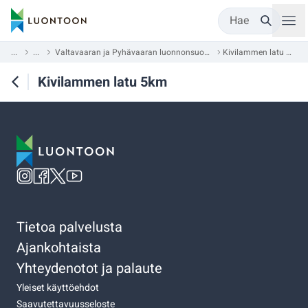
Hae
...
...
Valtavaaran ja Pyhävaaran luonnonsuojelualue
Kivilammen latu 5km
Kivilammen latu 5km
Tietoa palvelusta
Ajankohtaista
Yhteydenotot ja palaute
Yleiset käyttöehdot
Saavutettavuusseloste