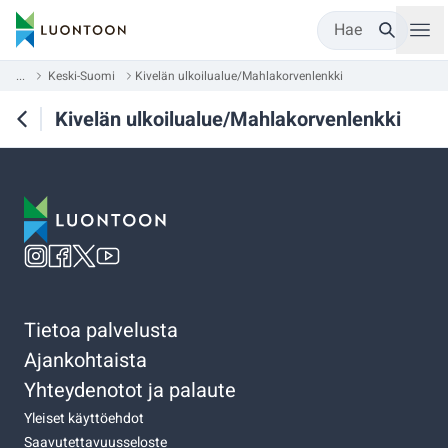
Hae
...
Keski-Suomi
Kivelän ulkoilualue/Mahlakorvenlenkki
Kivelän ulkoilualue/Mahlakorvenlenkki
Tietoa palvelusta
Ajankohtaista
Yhteydenotot ja palaute
Yleiset käyttöehdot
Saavutettavuusseloste