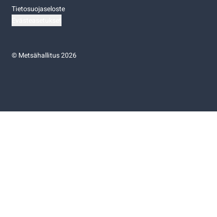
Tietosuojaseloste
Evästeasetukset
©
Metsähallitus 2026