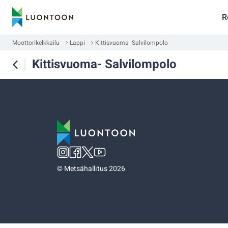
R
Moottorikelkkailu
Lappi
Kittisvuoma- Salvilompolo
Kittisvuoma- Salvilompolo
©
Metsähallitus 2026