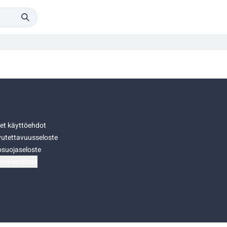
set käyttöehdot
utettavuusseloste
osuojaseloste
teasetukset