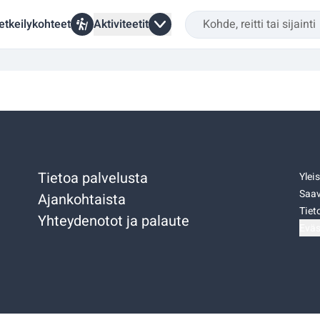
etkeilykohteet
Aktiviteetit
Tietoa palvelusta
Ylei
Saav
Ajankohtaista
Tiet
Yhteydenotot ja palaute
Eväs