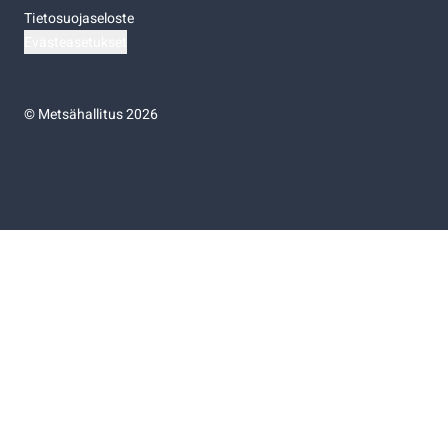
Tietosuojaseloste
Evästeasetukset
©
Metsähallitus 2026