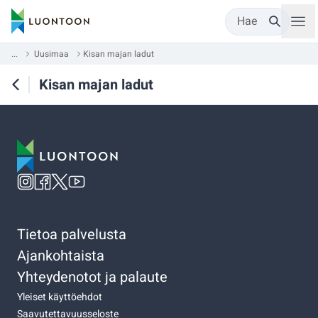
Hae
...
Uusimaa
Kisan majan ladut
Kisan majan ladut
Tietoa palvelusta
Ajankohtaista
Yhteydenotot ja palaute
Yleiset käyttöehdot
Saavutettavuusseloste