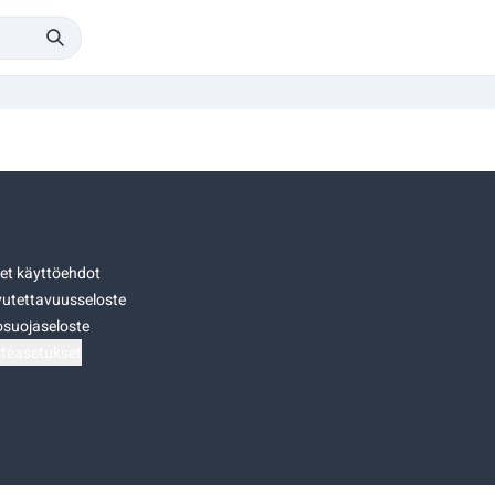
set käyttöehdot
utettavuusseloste
osuojaseloste
teasetukset