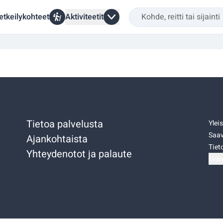
etkeilykohteet
Aktiviteetit
Tietoa palvelusta
Ylei
Saav
Ajankohtaista
Tiet
Yhteydenotot ja palaute
Eväs