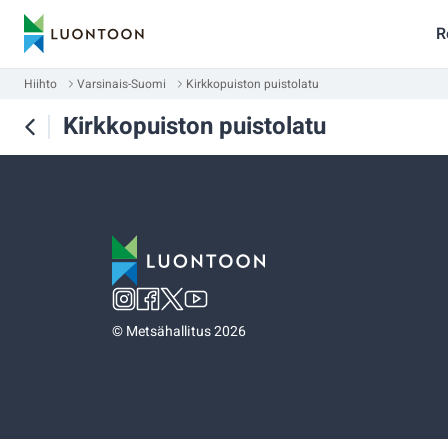
R
Hiihto
Varsinais-Suomi
Kirkkopuiston puistolatu
Kirkkopuiston puistolatu
©
Metsähallitus 2026