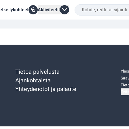
etkeilykohteet
Aktiviteetit
Tietoa palvelusta
Ylei
Saav
Ajankohtaista
Tiet
Yhteydenotot ja palaute
Eväs