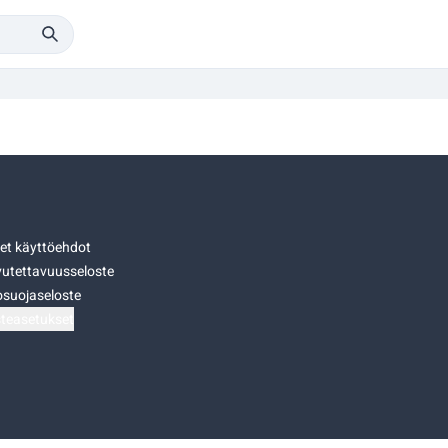
set käyttöehdot
utettavuusseloste
osuojaseloste
teasetukset