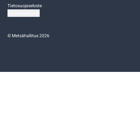
Tietosuojaseloste
Evästeasetukset
©
Metsähallitus 2026