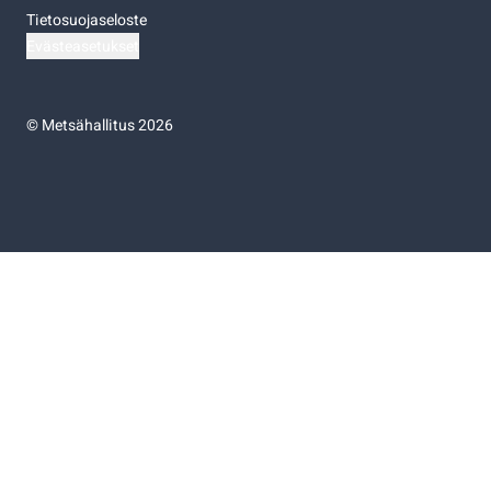
Tietosuojaseloste
Evästeasetukset
©
Metsähallitus 2026