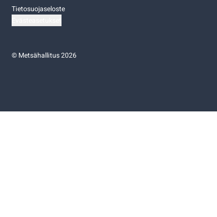
Tietosuojaseloste
Evästeasetukset
©
Metsähallitus 2026